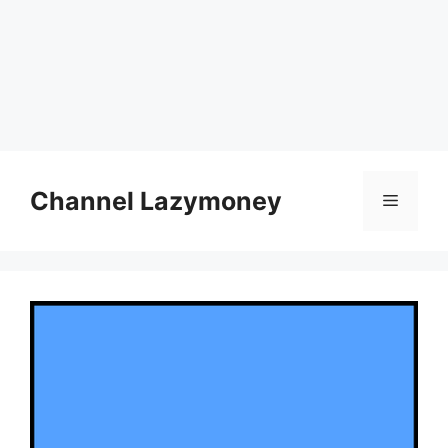
Skip
to
Channel Lazymoney
Menu
content