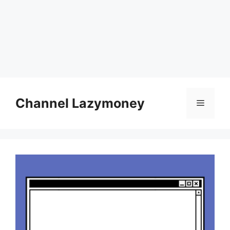
Skip
to
Channel Lazymoney
Menu
content