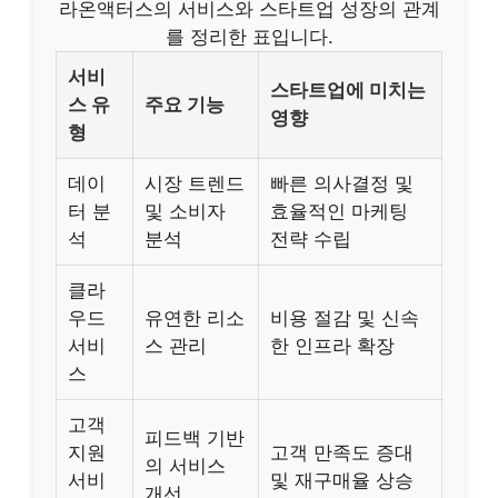
라온액터스의 서비스와 스타트업 성장의 관계
를 정리한 표입니다.
서비
스타트업에 미치는
스 유
주요 기능
영향
형
데이
시장 트렌드
빠른 의사결정 및
터 분
및 소비자
효율적인 마케팅
석
분석
전략 수립
클라
우드
유연한 리소
비용 절감 및 신속
서비
스 관리
한 인프라 확장
스
고객
피드백 기반
지원
고객 만족도 증대
의 서비스
서비
및 재구매율 상승
개선