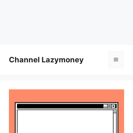
Skip
to
Channel Lazymoney
Menu
content