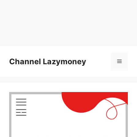
Skip
to
Channel Lazymoney
Menu
content