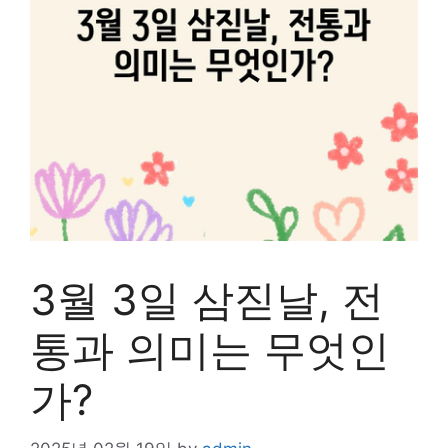
3월 3일 삼짇날, 전
통과 의미는 무엇인
가?