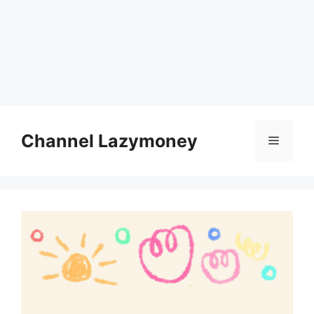
Skip
to
Channel Lazymoney
Menu
content