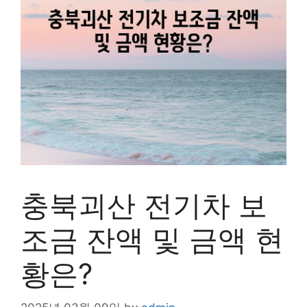
충북괴산 전기차 보
조금 잔액 및 금액 현
황은?