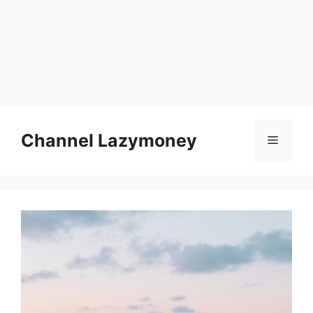
Skip
to
Channel Lazymoney
Menu
content