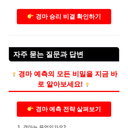
경마 승리 비결 확인하기
자주 묻는 질문과 답변
경마 예측의 모든 비밀을 지금 바
로 알아보세요!
경마 예측 전략 살펴보기
경마는 무엇인가요?