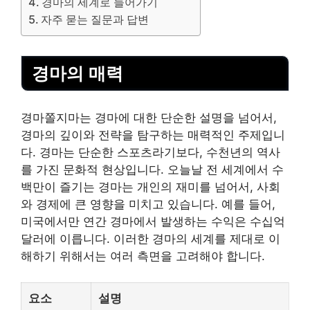
경마의 세계로 들어가기
자주 묻는 질문과 답변
경마의 매력
경마쫄지마는 경마에 대한 단순한 설명을 넘어서,
경마의 깊이와 전략을 탐구하는 매력적인 주제입니
다. 경마는 단순한 스포츠라기보다, 수천년의 역사
를 가진 문화적 현상입니다. 오늘날 전 세계에서 수
백만이 즐기는 경마는
개인
의 재미를 넘어서, 사회
와 경제에 큰 영향을 미치고 있습니다. 예를 들어,
미국에서만 연간 경마에서 발생하는 수익은 수십억
달러에 이릅니다. 이러한 경마의 세계를 제대로 이
해하기 위해서는 여러 측면을 고려해야 합니다.
요소
설명