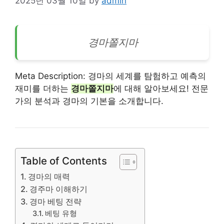
2025년 03월 10일
by
admin
경마쫄지마
Meta Description: 경마의 세계를 탐험하고 예측의
재미를 더하는
경마쫄지마
에 대해 알아보세요! 전문
가의 분석과 경마의 기본을 소개합니다.
Table of Contents
경마의 매력
경주마 이해하기
경마 베팅 전략
베팅 유형