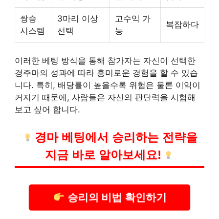
쌍승
3마리 이상
고수익 가
복잡하다
시스템
선택
능
이러한 베팅 방식을 통해 참가자는 자신이 선택한
경주마의 성과에 따라 흥미로운 경험을 할 수 있습
니다. 특히, 배당률이 높을수록 위험은 물론 이익이
커지기 때문에, 사람들은 자신의 판단력을 시험해
보고 싶어 합니다.
경마 베팅에서 승리하는 전략을
지금 바로 알아보세요!
승리의 비법 확인하기