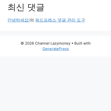
최신 댓글
안녕하세요!
의
워드프레스 댓글 관리 도구
© 2026 Channel Lazymoney
• Built with
GeneratePress