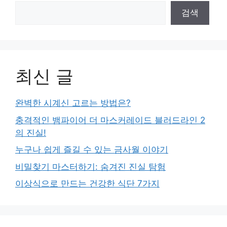
검색
최신 글
완벽한 시계신 고르는 방법은?
충격적인 뱀파이어 더 마스커레이드 블러드라인 2
의 진실!
누구나 쉽게 즐길 수 있는 금사월 이야기
비밀찾기 마스터하기: 숨겨진 진실 탐험
이상식으로 만드는 건강한 식단 7가지