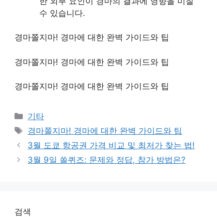
한 외부 요인이 경마의 결과에 영향을 미칠
수 있습니다.
경마쫄지마! 경마에 대한 완벽 가이드와 팁
경마쫄지마! 경마에 대한 완벽 가이드와 팁
경마쫄지마! 경마에 대한 완벽 가이드와 팁
Categories
기타
Tags
경마쫄지마! 경마에 대한 완벽 가이드와 팁
3월 도쿄 항공권 가격 비교 및 최저가 찾는 법!
3월 9일 쏠퀴즈: 문제와 정답, 참가 방법은?
검색