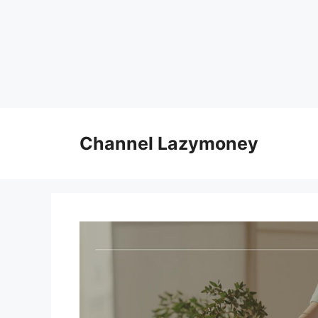
Skip
to
Channel Lazymoney
content