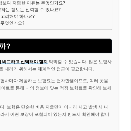
험보다 저렴한 이유는 무엇인가요?
하는 정보는 신뢰할 수 있나요?
 고려해야 하나요?
은 무엇인가요?
까?
 비교하고 선택해야 할지
막막할 수 있습니다. 많은 보험사
정을 내리기 위해서는 체계적인 접근이 필요합니다.
 보험사마다 제공하는 보험료는 천차만별이므로, 여러 곳을
이트를 통해 나의 정보에 맞는 적정 보험료를 확인해 보세
다. 보험은 단순한 비용 지출만이 아니라 사고 발생 시 나
따라서 어떤 보장이 포함되어 있는지 반드시 확인해야 합니