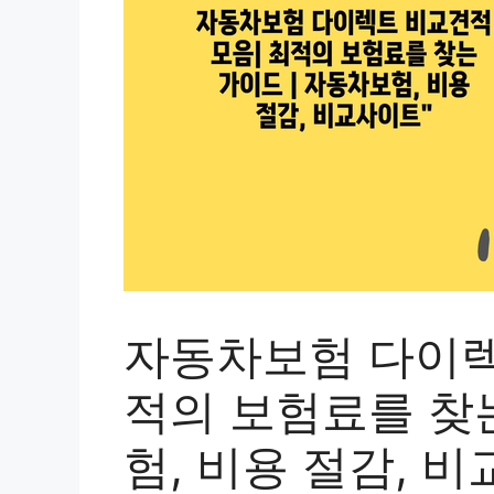
자동차보험 다이렉
적의 보험료를 찾는
험, 비용 절감, 