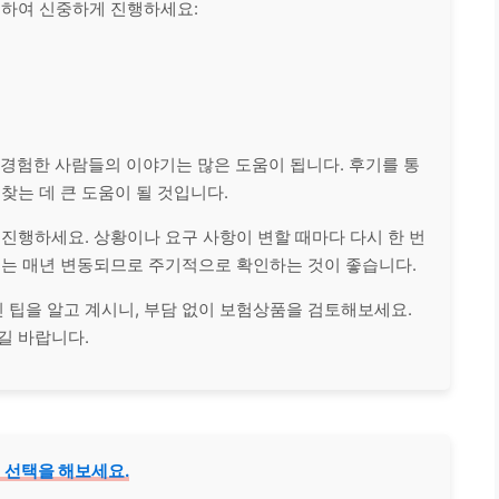
고하여 신중하게 진행하세요:
 경험한 사람들의 이야기는 많은 도움이 됩니다. 후기를 통
찾는 데 큰 도움이 될 것입니다.
 진행하세요. 상황이나 요구 사항이 변할 때마다 다시 한 번
료는 매년 변동되므로 주기적으로 확인하는 것이 좋습니다.
 팁을 알고 계시니, 부담 없이 보험상품을 검토해보세요.
길 바랍니다.
 선택을 해보세요.