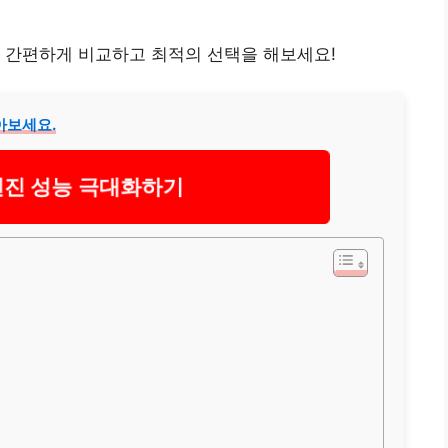
, 간편하게 비교하고 최적의 선택을 해보세요!
아보세요.
엔진 성능 극대화하기