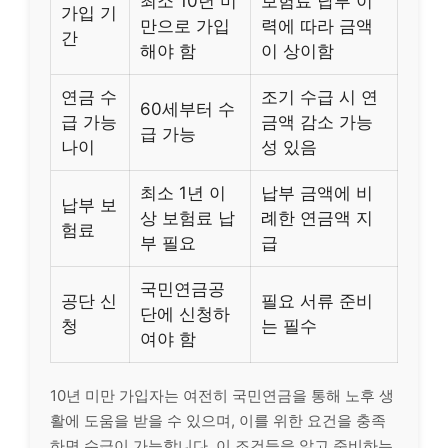
최소 10년 미
보험료 납부 이
가입 기
만으로 가입
력에 따라 금액
간
해야 함
이 상이함
연금 수
조기 수급 시 연
60세부터 수
급 가능
금액 감소 가능
급 가능
나이
성 있음
최소 1년 이
납부 금액에 비
납부 보
상 보험료 납
례한 연금액 지
험료
부 필요
급
국민연금공
공단 신
필요 서류 준비
단에 신청하
청
는 필수
여야 함
10년 미만 가입자는 여전히 국민연금을 통해 노후 생
활에 도움을 받을 수 있으며, 이를 위한 요건을 충족
하면 수급이 가능합니다. 이 조건들을 알고 준비하는