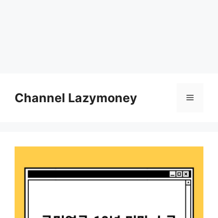
Skip
to
Channel Lazymoney
Menu
content