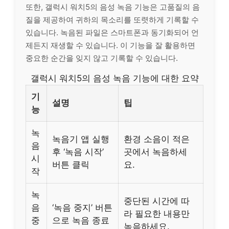
또한, 갤럭시 워치5의 음성 녹음 기능은 고품질의 음
질을 제공하여 귀하의 목소리를 또렷하게 기록할 수
있습니다. 녹음된 파일은 스마트폰과 동기화되어 언
제든지 재생할 수 있습니다. 이 기능을 잘 활용하면
중요한 순간을 잊지 않고 기록할 수 있습니다.
갤럭시 워치5의 음성 녹음 기능에 대한 요약
기
설명
팁
능
녹
녹음기 앱 실행
환경 소음이 적은
음
후 ‘녹음 시작’
곳에서 녹음하세
시
버튼 클릭
요.
작
녹
중단된 시간에 따
음
‘녹음 중지’ 버튼
라 필요한 내용만
중
으로 녹음 종료
녹음하세요.