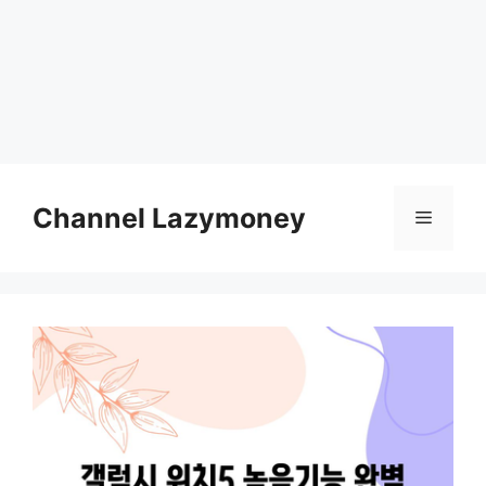
Skip
to
Channel Lazymoney
Menu
content