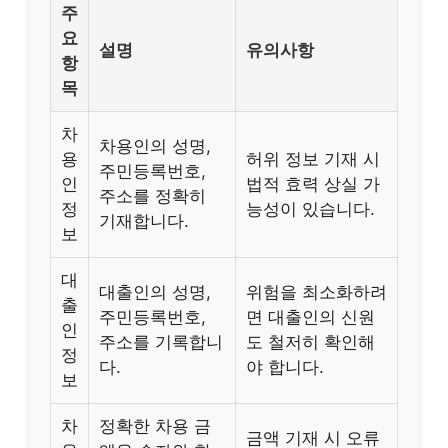
주
요
설명
유의사항
항
목
차
차용인의 성명,
용
허위 정보 기재 시
주민등록번호,
인
법적 효력 상실 가
주소를 정확히
정
능성이 있습니다.
기재합니다.
보
대
대출인의 성명,
위험을 최소화하려
출
주민등록번호,
면 대출인의 신원
인
주소를 기록합니
도 철저히 확인해
정
다.
야 합니다.
보
차
정확한 차용 금
금액 기재 시 오류