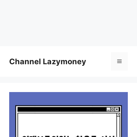
Skip
to
Channel Lazymoney
Menu
content