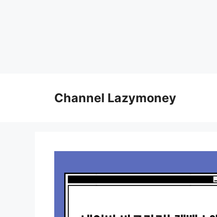
Skip
to
Channel Lazymoney
content