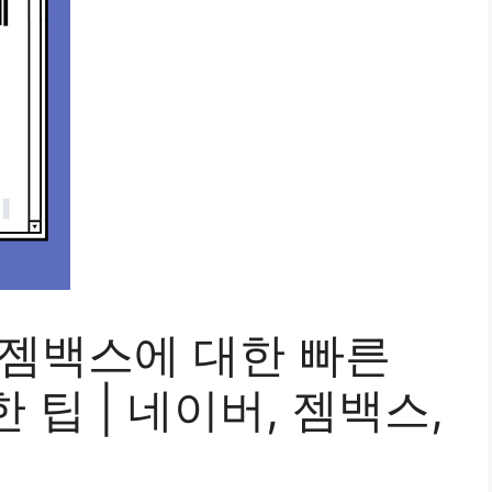
 젬백스에 대한 빠른
 팁 | 네이버, 젬백스,