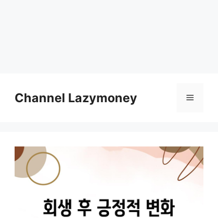
Skip
to
Channel Lazymoney
Menu
content