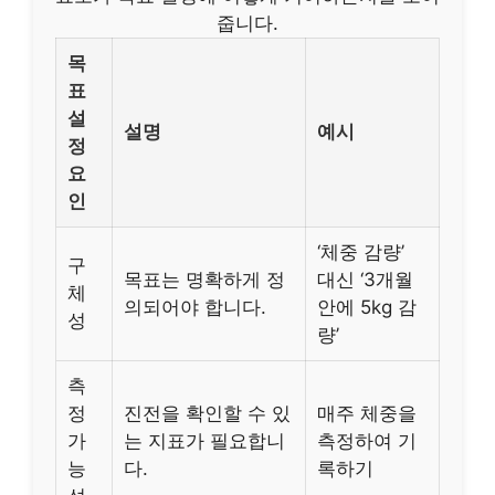
줍니다.
목
표
설
설명
예시
정
요
인
‘체중 감량’
구
목표는 명확하게 정
대신 ‘3개월
체
의되어야 합니다.
안에 5kg 감
성
량’
측
정
진전을 확인할 수 있
매주 체중을
가
는 지표가 필요합니
측정하여 기
능
다.
록하기