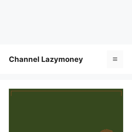
Skip
to
Channel Lazymoney
Menu
content