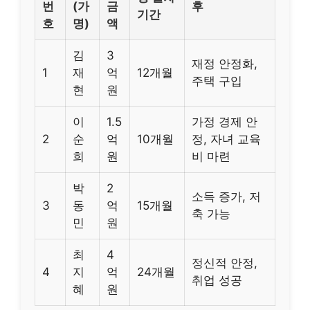
번
(가
금
후
기간
호
명)
액
김
3
재정 안정화,
1
재
억
12개월
주택 구입
현
원
이
1.5
가정 경제 안
2
순
억
10개월
정, 자녀 교육
희
원
비 마련
박
2
소득 증가, 저
3
동
억
15개월
축 가능
민
원
최
4
정신적 안정,
4
지
억
24개월
취업 성공
혜
원