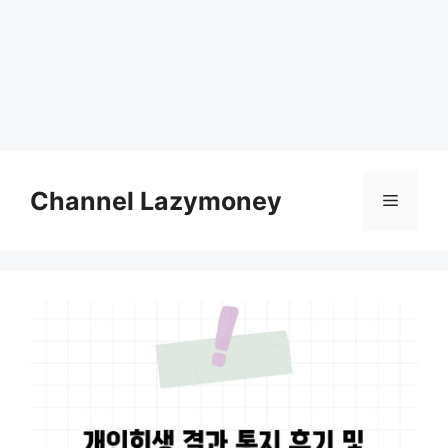
Skip
to
Channel Lazymoney
Menu
content