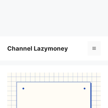
Skip
to
Channel Lazymoney
Menu
content