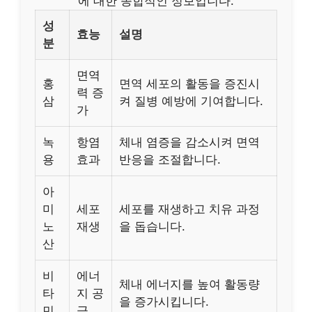
에 대한 종합적인 정보입니다.
성
효능
설명
분
면역
홍
면역 세포의 활동을 증진시
력 증
삼
켜 질병 예방에 기여합니다.
가
녹
항염
체내 염증을 감소시켜 면역
용
효과
반응을 조절합니다.
아
미
세포
세포를 재생하고 치유 과정
노
재생
을 돕습니다.
산
비
에너
체내 에너지를 높여 활동량
타
지 공
을 증가시킵니다.
민
급