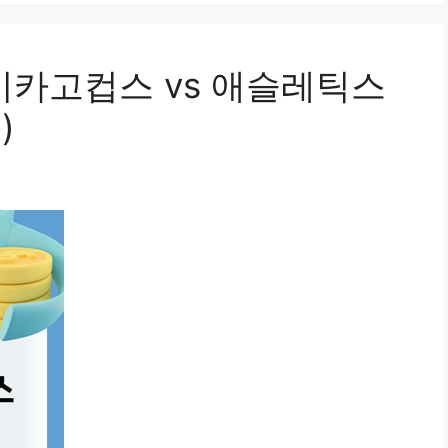
시카고컵스 vs 애슬레틱스
)