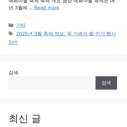
매화마을 축제 축제 개요 광양 매화마을 축제는 매
년 3월에 …
Read more
Categories
기타
Tags
2025년 3월 축제 정보: 꼭 가봐야 할 인기 행사
5선!
검색
검색
최신 글